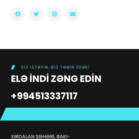
SIZ ISTƏYIN, BIZ TƏMIN EDƏK!
ELƏ INDI ZƏNG EDIN
+994513337117
XIRDALAN ŞƏHƏRI, BAKI-