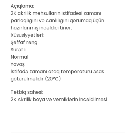
Açıqlama:
2K akrilik məhsulların istifadəsi zamanı
parlaqlığını və canlılığını qorumaq üçün
hazırlanmış incəldici tiner.
Xüsusiyyətləri:
Şəffaf rəng
Sürətli
Normal
Yavaş
İstifadə zamanı otaq temperaturu əsas
götürülməlidir (20°C)
Tətbiq sahəsi:
2K Akrilik boya və verniklərin incəldilməsi