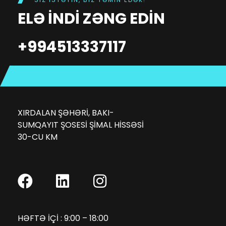
ELƏ INDI ZƏNG EDIN
+994513337117
XIRDALAN ŞƏHƏRI, BAKI-
SUMQAYIT ŞOSESI ŞIMAL HISSƏSI
30-CU KM
HƏFTƏ IÇI : 9:00 – 18:00