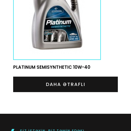
PLATINUM SEMISYNTHETIC 10W-40
DAHA ƏTRAFLI
SIZ ISTƏYIN, BIZ TƏMIN EDƏK!