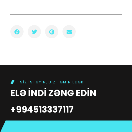
SIZ ISTƏYIN, BIZ TƏMIN EDƏK!
ELƏ INDI ZƏNG EDIN
+994513337117