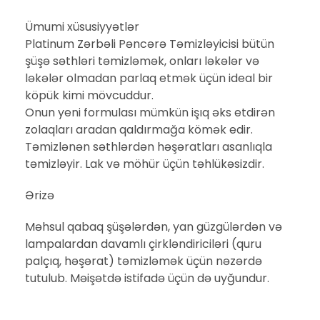
Ümumi xüsusiyyətlər
Platinum Zərbəli Pəncərə Təmizləyicisi bütün
şüşə səthləri təmizləmək, onları ləkələr və
ləkələr olmadan parlaq etmək üçün ideal bir
köpük kimi mövcuddur.
Onun yeni formulası mümkün işıq əks etdirən
zolaqları aradan qaldırmağa kömək edir.
Təmizlənən səthlərdən həşəratları asanlıqla
təmizləyir. Lak və möhür üçün təhlükəsizdir.
Ərizə
Məhsul qabaq şüşələrdən, yan güzgülərdən və
lampalardan davamlı çirkləndiriciləri (quru
palçıq, həşərat) təmizləmək üçün nəzərdə
tutulub. Məişətdə istifadə üçün də uyğundur.