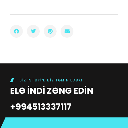
SIZ ISTƏYIN, BIZ TƏMIN EDƏK!
ELƏ INDI ZƏNG EDIN
+994513337117