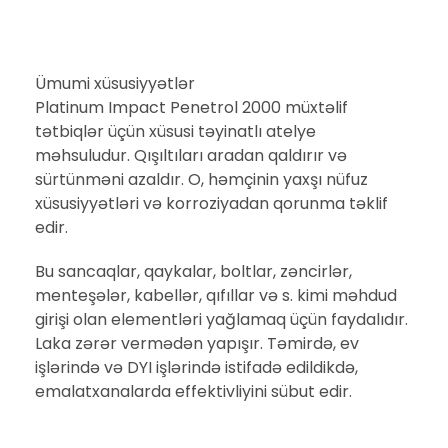
Ümumi xüsusiyyətlər
​Platinum Impact Penetrol 2000 müxtəlif
tətbiqlər üçün xüsusi təyinatlı atelye
məhsuludur. Qışıltıları aradan qaldırır və
sürtünməni azaldır. O, həmçinin yaxşı nüfuz
xüsusiyyətləri və korroziyadan qorunma təklif
edir.
​Bu sancaqlar, qaykalar, boltlar, zəncirlər,
menteşələr, kabellər, qıfıllar və s. kimi məhdud
girişi olan elementləri yağlamaq üçün faydalıdır.
Laka zərər vermədən yapışır. Təmirdə, ev
işlərində və DYI işlərində istifadə edildikdə,
emalatxanalarda effektivliyini sübut edir.