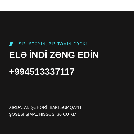
SIZ ISTƏYIN, BIZ TƏMIN EDƏK!
ELƏ INDI ZƏNG EDIN
+994513337117
XIRDALAN ŞƏHƏRI, BAKI-SUMQAYIT
ŞOSESI ŞIMAL HISSƏSI 30-CU KM