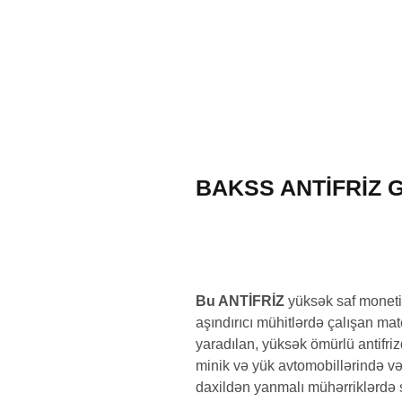
ZƏNG EDIN (
BAKSS ANTIFRIZ G1
Bu ANTİFRİZ
yüksək saf monetil
aşındırıcı mühitlərdə çalışan ma
yaradılan, yüksək ömürlü antifr
minik və yük avtomobillərində və
daxildən yanmalı mühərriklərdə s