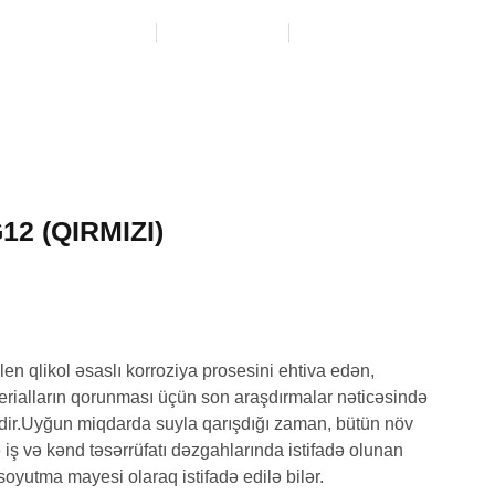
+994 51) 333 71 17
BIZƏ YAZIN
ÜNVANIMIZ
2 (QIRMIZI)
en qlikol əsaslı korroziya prosesini ehtiva edən,
terialların qorunması üçün son araşdırmalar nəticəsində
izdir.Uyğun miqdarda suyla qarışdığı zaman, bütün növ
 iş və kənd təsərrüfatı dəzgahlarında istifadə olunan
oyutma mayesi olaraq istifadə edilə bilər.