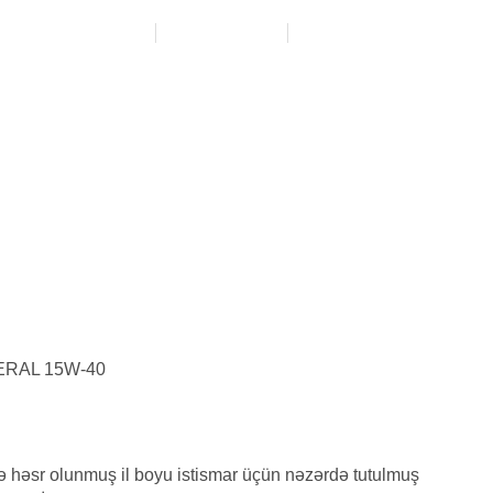
+994 51) 333 71 17
BIZƏ YAZIN
ÜNVANIMIZ
ERAL 15W-40
 həsr olunmuş il boyu istismar üçün nəzərdə tutulmuş