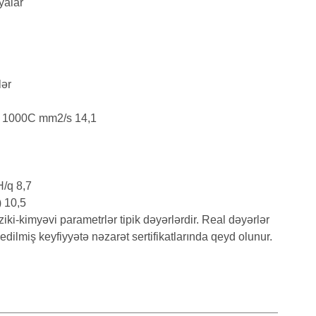
iyalar
lər
. 1000C mm2/s 14,1
/q 8,7
) 10,5
i-kimyəvi parametrlər tipik dəyərlərdir. Real dəyərlər
edilmiş keyfiyyətə nəzarət sertifikatlarında qeyd olunur.