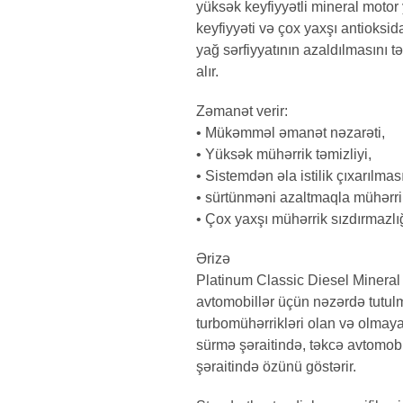
yüksək keyfiyyətli mineral motor
keyfiyyəti və çox yaxşı antioks
yağ sərfiyyatının azaldılmasını t
alır.
Zəmanət verir:
• Mükəmməl əmanət nəzarəti,
• Yüksək mühərrik təmizliyi,
• Sistemdən əla istilik çıxarılması
• sürtünməni azaltmaqla mühərrik
• Çox yaxşı mühərrik sızdırmazlığ
Ərizə
Platinum Classic Diesel Mineral 
avtomobillər üçün nəzərdə tutul
turbomühərrikləri olan və olmaya
sürmə şəraitində, təkcə avtomob
şəraitində özünü göstərir.