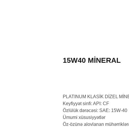
ZƏNG EDIN (
15W40 MINERAL
PLATINUM KLASİK DİZEL MİN
Keyfiyyət sinfi: API: CF
Özlülük dərəcəsi: SAE: 15W-40
Ümumi xüsusiyyətlər
Öz-özünə alovlanan mühərriklərə