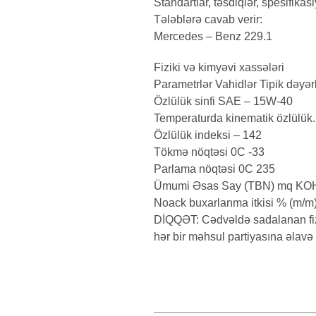
Standartlar, təsdiqlər, spesifikas
Tələblərə cavab verir:
Mercedes – Benz 229.1
Fiziki və kimyəvi xassələri
Parametrlər Vahidlər Tipik dəyər
Özlülük sinfi SAE – 15W-40
Temperaturda kinematik özlülük
Özlülük indeksi – 142
Tökmə nöqtəsi 0C -33
Parlama nöqtəsi 0C 235
Ümumi Əsas Say (TBN) mq KOH
Noack buxarlanma itkisi % (m/m
DİQQƏT: Cədvəldə sadalanan fizik
hər bir məhsul partiyasına əlavə 