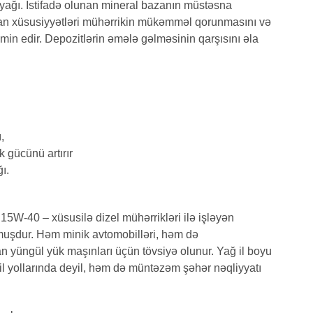
 yağı. İstifadə olunan mineral bazanın müstəsna
idan xüsusiyyətləri mühərrikin mükəmməl qorunmasını və
əmin edir. Depozitlərin əmələ gəlməsinin qarşısını əla
,
 gücünü artırır
ı.
15W-40 – xüsusilə dizel mühərrikləri ilə işləyən
muşdur. Həm minik avtomobilləri, həm də
n yüngül yük maşınları üçün tövsiyə olunur. Yağ il boyu
il yollarında deyil, həm də müntəzəm şəhər nəqliyyatı