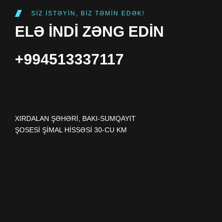
SIZ ISTƏYIN, BIZ TƏMIN EDƏK!
ELƏ INDI ZƏNG EDIN
+994513337117
XIRDALAN ŞƏHƏRI, BAKI-SUMQAYIT
ŞOSESI ŞIMAL HISSƏSI 30-CU KM