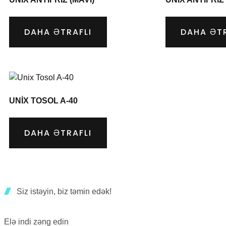
DAHA ƏTRAFLI
DAHA ƏTR
UNIX TOSOL A-40
DAHA ƏTRAFLI
Siz istəyin, biz təmin edək!
Elə indi zəng edin