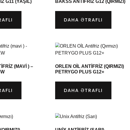
Z G11 (YAŞIL)
BAKSS ANTIFRIZ G12 (QIRMIZI)
AFLI
DAHA ƏTRAFLI
FRIZ (MAVI ) –
ORLEN OİL ANTIFRIZ (QIRMIZI)
EW
PETRYGO PLUS G12+
AFLI
DAHA ƏTRAFLI
(QIRMIZI)
UNIX ANTIFRIZ (SARI)