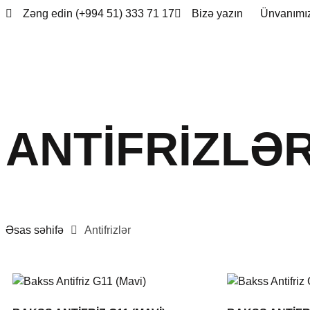
Zəng edin (+994 51) 333 71 17
Bizə yazın
Ünvanımı
ANTIFRIZLƏ
Əsas səhifə
Antifrizlər