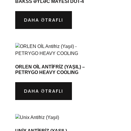
BAKSS ƏYLƏC MAYESI DOT-4
DAHA ƏTRAFLI
ORLEN OİL ANTIFRIZ (YAŞIL) –
PETRYGO HEAVY COOLING
DAHA ƏTRAFLI
UNIX ANTIFRIZ (YAŞIL)