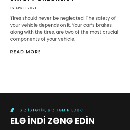
16 APREL 2021
Tires should never be neglected. The safety of
your vehicle depends on it. Your car’s brakes,
along with the tires, are two of the most crucial
components of your vehicle.
READ MORE
SIZ ISTƏYIN, BIZ TƏMIN EDƏK!
ELƏ INDI ZƏNG EDIN