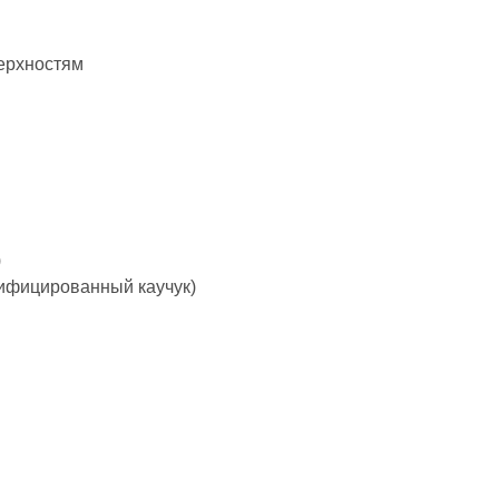
ерхностям
)
фицированный каучук)