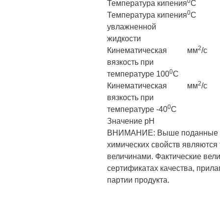
0
Температура кипения
C
0
Температура кипения
C
увлажненной
жидкости
2
Кинематическая
мм
/с
вязкость при
0
температуре 100
C
2
Кинематическая
мм
/с
вязкость при
0
температуре -40
C
Значение pH
ВНИМАНИЕ: Выше поданные з
химических свойств являются
величинами. Фактические вел
сертификатах качества, прила
партии продукта.