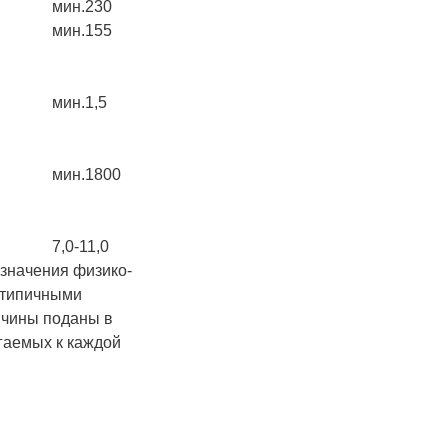
мин.230
мин.155
мин.1,5
мин.1800
7,0-11,0
начения физико-
 типичными
ичины поданы в
гаемых к каждой